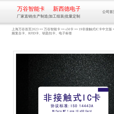
万谷智能卡
新西德电子
公司首
厂家直销|生产制造|加工组装|批量定制
上海万谷首页2023
万谷智能卡
s50卡
19非接触式IC卡中文版
>>
>>
>>
频复合卡、RFID卡、钥匙扣卡、电子标签
智能卡流量压力温度液位设备
万谷智能卡/新西德
电子
生产制造加工组装智能卡流量压力温度液
位设备
13918608088/
137016
91001