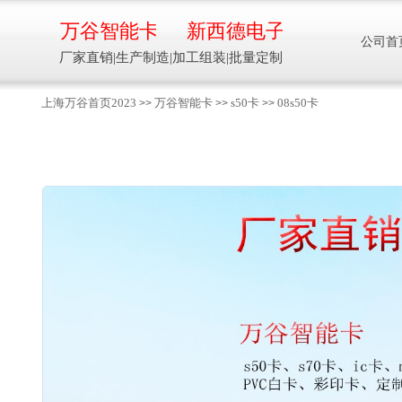
万谷智能卡
新西德电子
公司首
厂家直销|生产制造|加工组装|批量定制
上海万谷首页2023
万谷智能卡
s50卡
08s50卡
>>
>>
>>
智能卡流量压力温度液位设备
万谷智能卡/新西德
电子
生产制造加工组装智能卡流量压力温度液
位设备
13918608088/
137016
91001