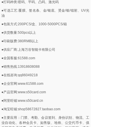
●打码种类:喷码、平码、凸码、激光码
●可选工艺:覆膜、签名条、金/银底、烫金/银/镭射、UV光
油
●包装方式:200PCS/盒、1000-5000PCS/箱
●供货数量:500pcs以上
●印刷版费:380RMB以上
●供应厂商:上海万谷智能卡有限公司
●全国客服:61588.com
●销售热线:13918608088
●在线咨询:qq86049218
●企业官网:www.61588.com
●产品官网:www.s50card.com
●阿里旺铺:www.s50card.cn
●淘宝旺铺:shop58672827.taobao.com
●主要应用：门禁、考勤、会议签到、身份识别、物流、工
业自动化、各种会员卡、如售饭、地铁、公交代币卡、俱