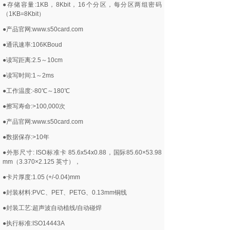
●存储容量:1KB，8Kbit，16个分区，每分区两组密码
（1KB=8Kbit）
●产品官网:www.s50card.com
●通讯速率:106KBoud
●读写距离:2.5～10cm
●读写时间:1～2ms
●工作温度:-80℃～180℃
●擦写寿命:>100,000次
●产品官网:www.s50card.com
●数据保存:>10年
●外形尺寸: ISO标准卡 85.6x54x0.88，国际85.60×53.98
mm（3.370×2.125 英寸），
●卡片厚度:1.05 (+/-0.04)mm
●封装材料:PVC、PET、PETG、0.13mm铜线
●封装工艺:超声波自动植线/自动碰焊
●执行标准:ISO14443A