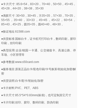
●卡片尺寸: 85.6×54，83×20，70×40，50×50，45×45，
45×28，44×20，38×38，35×30
●滴胶尺寸: 30×50，30×45，方35×35，57×30，70×35，
55×55，35×40，33×33，45×45，45×22，60×54，
85×43，45×25，圆35×35，圆40×40，48×30，
●验证地址:61588.com
●供货标准:国标白卡，证卡机可打印白卡，数码印刷，胶印
印刷，丝印印刷
●典型应用:企业/校园一卡通、公交储值卡、高速公路、停
车场、小区管理等
●参考数据:www.s50card.com
●服务项目:原装正品白卡/彩色印刷/卡号换算/初始化加密/解
密
●供货说明:白卡/彩卡/初始化/加密
●卡片材料:PVC、PET、ABS
●卡片尺寸:85.5*54*0.83mm(标准)，也可定制其它尺寸
●卡片印刷:丝印、胶印、数码印刷、防伪印刷