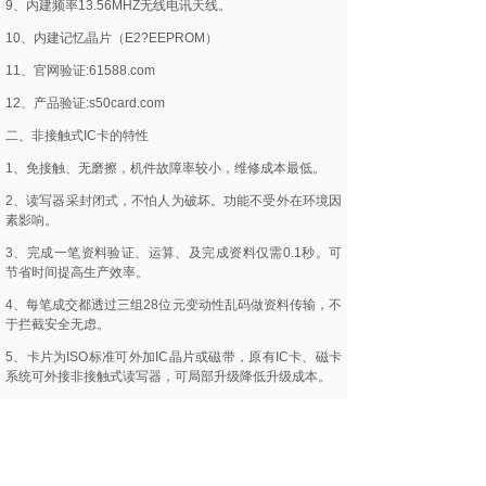
9、内建频率13.56MHZ无线电讯天线。
10、内建记忆晶片（E2?EEPROM）
11、官网验证:61588.com
12、产品验证:s50card.com
二、非接触式IC卡的特性
1、免接触、无磨擦，机件故障率较小，维修成本最低。
2、读写器采封闭式，不怕人为破坏。功能不受外在环境因
素影响。
3、完成一笔资料验证、运算、及完成资料仅需0.1秒。可
节省时间提高生产效率。
4、每笔成交都透过三组28位元变动性乱码做资料传输，不
于拦截安全无虑。
5、卡片为ISO标准可外加IC晶片或磁带，原有IC卡、磁卡
系统可外接非接触式读写器，可局部升级降低升级成本。
6、官网验证:61588.com
7、产品验证:s50card.com
三、非接触式IC卡的硬件规格