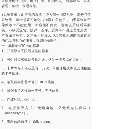
乐部等电子消费、电子门票、动物识别、目标跟踪、洗衣
管理、各种一卡通等等。
●系统要求：由于有的系统（绝大部分消费系统，部分门禁
系统等）该卡需要初始化（加密）后使用，由于系统加密
导致该卡不能使用，本店概不负责。请确认系统后再购
买。不接受退货、投诉、差评、恶意等不讲道理之形为，
本着诚信务实，客户第一的经营理念竭诚为您提供最优质
的产品与贴心的服务，祝您购物愉快
一、非接触式IC卡的标准
1、长宽厚合乎国际规格的标准。
2、可针对需求规划各轨用途，达到一卡多工的目的。
3、卡片寿命十年或重写十万次。单位使用成本较其他接触
式卡片低廉。
4、读取距离依需求可分10CM规格。
5、每张卡片内设单一序号，无法仿冒。
6、作业环境：-20~50
7、电源供应方式：无须电池，采无线电波供应式
（passivetype）。
8、资料传输速度：106k bit/sec。