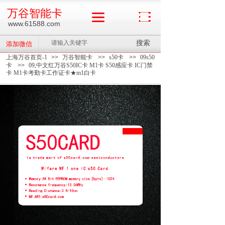
万谷智能卡
www.61588.com
搜索
添加微信
上海万谷首页-1
>>
万谷智能卡
>>
s50卡
>>
09s50
卡
>>
09,中文红万谷S50IC卡 M1卡 S50感应卡 IC门禁
卡 M1卡考勤卡工作证卡★m1白卡