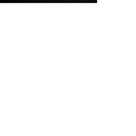
09,中文红万谷S50IC卡 M1卡 S50感应卡 IC门禁
卡 M1卡考勤卡工作证卡★m1白卡
S50卡：
原装S50芯片卡
聚辰ISSI4439卡中文版
华虹M1卡
坤锐Mifare1卡中文版
芒果S50卡蓝色中文版
MIFARE-Classic卡
founded-by-s50卡
进口s50卡英文版
进口S50蓝色中文版
Miefare-6卡
S50卡红色英文版
S50卡红色中文版
S50卡蓝色英文版
S50卡蓝色中文版
S50连号白卡
TKS50卡中文版
进口S50卡中文版
飞聚F8001卡中文版
进口S50卡蓝色中文版
非接触式IC卡英文版
非接触式IC卡中文版
复旦FM11R08卡
国产S50卡中文版