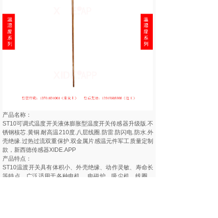
产品名称：
ST10可调式温度开关液体膨胀型温度开关传感器升级版.不
锈钢核芯.黄铜.耐高温210度.八层线圈.防雷.防闪电.防水.外
壳绝缘.过热过流双重保护.双金属片感温元件军工质量定制
款，新西德传感器XIDE.APP
产品特点：
ST10温渡开关具有体积小、外壳绝缘、动作灵敏、寿命长
等特点，广泛适用于各种电机、 电磁炉、吸尘机、线圈、
变压器、电暖器、镇流器、电热器具、荧光灯镇流器、汽
车马达、集成电路及一般电气设备的过热过流双重保护作
用。△新西德传感器XIDE.APP
测量原理：