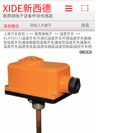
XIDE新西德
新西德电子设备申坦传感器
搜索
添加微信
流量计
上海万谷首页-1
>>
新西德电子
>>
温度开关
>>
61,ST10.CC|温度开关|可调式温度开关|可调温度开关|膨胀
型温度开关|液体膨胀型温度开关|液体型温度开关|液胀式
温度开关|温度变送器|温度传感器|温度控制器|温控开关|热
保护器开关|微型控制开关|高限温度开关|低限温度开关|高
启温度开关|低启温度开关|温控器|热水温控器|管道温控器|
锅炉温控器|供热温控器|双金属式温控器|压力式温控器|
>>
ST10.CC-探杆12*68mm|温度开关|可调式温度开关|可
调温度开关|膨胀型温度开关|液体膨胀型温度开关|液体型
温度开关|液胀式温度开关|