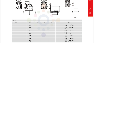
产品详情
介绍
产品详情‖生产‖车间‖XIDE传感器‖新西德‖电子设备‖申坦
传感器‖生产‖制造‖加工‖组装‖流量‖开关‖流量计‖压力‖变
送器‖温度‖液位‖液位计‖FR11.CC‖热导式‖热导‖示流器‖热
制式‖水流‖水‖油‖气‖液‖油流‖控制器150
流量‖开关‖流量计‖热导‖示流器‖压力‖变送器‖温度‖液位‖